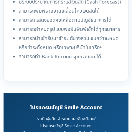
มีระบบประมาณการกระแสเงินสด (Cash Forecast)
สามารถพิมพ์รายงานเคลื่อนไหวเงินสดได้
สามารถแสดงยอดคงเหลือตามบัญชีธนาคารได้
สามารถกำหนดรูปแบบฟอร์มพิมพ์เช็คได้ทุกธนาคาร
สามารถนำเช็ครับมาชำระได้บางส่วน จนกว่าจะหมด
หรือชำระทั้งหมด หรือเฉพาะบริษัทในเครือฯ
สามารถทำ Bank Reconcispecation ได้
โปรแกรมบัญชี Smile Account
เราเป็นผู้ผลิต จำหน่าย และอิมพลีเมนท์
โปรแกรมบัญชี Smile Account