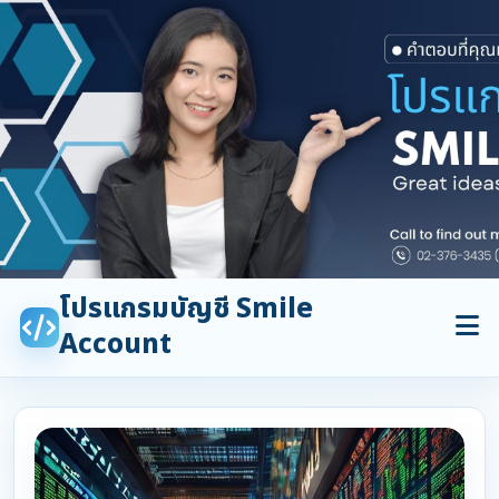
โปรแกรมบัญชี Smile
Account