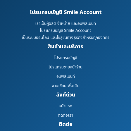
โปรแกรมบัญชี Smile Account
เราเป็นผู้ผลิต จำหน่าย และอิมพลีเมนท์
โปรแกรมบัญชี Smile Account
เป็นระบบออนไลน์ และโซลูชันทางธุรกิจสำหรับทุกองค์กร
สินค้าและบริการ
โปรแกรมบัญชี
โปรแกรมขายหน้าร้าน
อิมพลีเมนท์
งานเขียนเพิ่มเติม
ลิงก์ด่วน
หน้าแรก
ติดต่อเรา
ติดต่อ