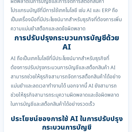
ผิดพลาดในการบัญชีและการจัดการสต็อกสินค้า
โปรแกรมบัญชีที่มีการใช้เทคโนโลยี เช่น AI และ ERP ถือ
เป็นเครื่องมือที่มีประโยชน์มากสำหรับธุรกิจที่ต้องการเพิ่ม
ความแม่นยำสต็อกและลดข้อผิดพลาด
การปรับปรุงกระบวนการบัญชีด้วย
AI
AI ถือเป็นเทคโนโลยีที่มีประโยชน์มากสำหรับธุรกิจที่
ต้องการปรับปรุงกระบวนการบัญชีและสต็อกสินค้า AI
สามารถช่วยให้ธุรกิจสามารถจัดการสต็อกสินค้าได้อย่าง
แม่นยำและลดเวลาทำงานได้ นอกจากนี้ AI ยังสามารถ
ช่วยให้ธุรกิจสามารถระบุความผิดพลาดและข้อผิดพลาด
ในการบัญชีและสต็อกสินค้าได้อย่างรวดเร็ว
ประโยชน์ของการใช้ AI ในการปรับปรุง
กระบวนการบัญชี