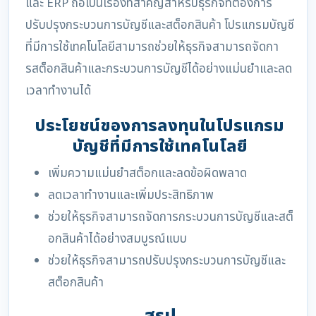
และ ERP ถือเป็นเรื่องที่สำคัญสำหรับธุรกิจที่ต้องการ
ปรับปรุงกระบวนการบัญชีและสต็อกสินค้า โปรแกรมบัญชี
ที่มีการใช้เทคโนโลยีสามารถช่วยให้ธุรกิจสามารถจัดกา
รสต็อกสินค้าและกระบวนการบัญชีได้อย่างแม่นยำและลด
เวลาทำงานได้
ประโยชน์ของการลงทุนในโปรแกรม
บัญชีที่มีการใช้เทคโนโลยี
เพิ่มความแม่นยำสต็อกและลดข้อผิดพลาด
ลดเวลาทำงานและเพิ่มประสิทธิภาพ
ช่วยให้ธุรกิจสามารถจัดการกระบวนการบัญชีและสต็
อกสินค้าได้อย่างสมบูรณ์แบบ
ช่วยให้ธุรกิจสามารถปรับปรุงกระบวนการบัญชีและ
สต็อกสินค้า