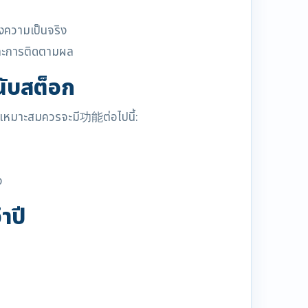
งความเป็นจริง
และการติดตามผล
นับสต็อก
่เหมาะสมควรจะมี功能ต่อไปนี้:
ง
ำปี