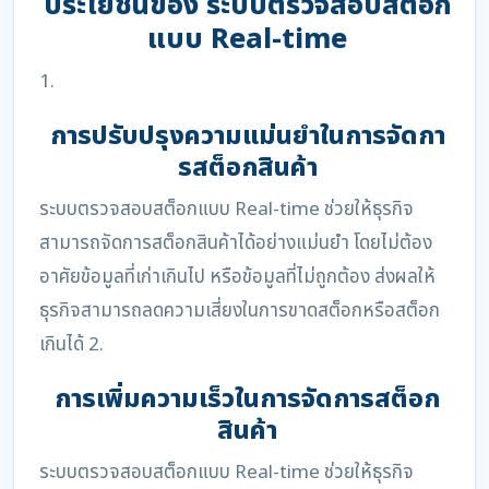
ประโยชน์ของ ระบบตรวจสอบสต็อก
แบบ Real-time
1.
การปรับปรุงความแม่นยำในการจัดกา
รสต็อกสินค้า
ระบบตรวจสอบสต็อกแบบ Real-time ช่วยให้ธุรกิจ
สามารถจัดการสต็อกสินค้าได้อย่างแม่นยำ โดยไม่ต้อง
อาศัยข้อมูลที่เก่าเกินไป หรือข้อมูลที่ไม่ถูกต้อง ส่งผลให้
ธุรกิจสามารถลดความเสี่ยงในการขาดสต็อกหรือสต็อก
เกินได้ 2.
การเพิ่มความเร็วในการจัดการสต็อก
สินค้า
ระบบตรวจสอบสต็อกแบบ Real-time ช่วยให้ธุรกิจ