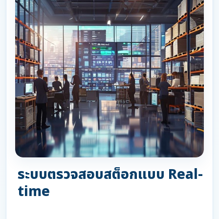
ระบบตรวจสอบสต็อกแบบ Real-
time