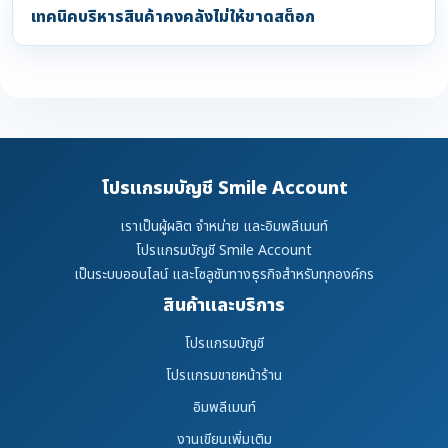
เทคนิคบริหารสินค้าคงคลังไม่ให้ขาดสต็อก
โปรแกรมบัญชี Smile Account
เราเป็นผู้ผลิต จำหน่าย และอิมพลีเมนท์
โปรแกรมบัญชี Smile Account
เป็นระบบออนไลน์ และโซลูชันทางธุรกิจสำหรับทุกองค์กร
สินค้าและบริการ
โปรแกรมบัญชี
โปรแกรมขายหน้าร้าน
อิมพลีเมนท์
งานเขียนเพิ่มเติม