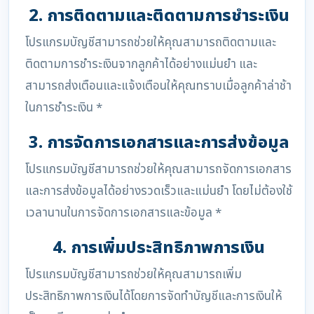
2. การติดตามและติดตามการชำระเงิน
โปรแกรมบัญชีสามารถช่วยให้คุณสามารถติดตามและ
ติดตามการชำระเงินจากลูกค้าได้อย่างแม่นยำ และ
สามารถส่งเตือนและแจ้งเตือนให้คุณทราบเมื่อลูกค้าล่าช้า
ในการชำระเงิน *
3. การจัดการเอกสารและการส่งข้อมูล
โปรแกรมบัญชีสามารถช่วยให้คุณสามารถจัดการเอกสาร
และการส่งข้อมูลได้อย่างรวดเร็วและแม่นยำ โดยไม่ต้องใช้
เวลานานในการจัดการเอกสารและข้อมูล *
4. การเพิ่มประสิทธิภาพการเงิน
โปรแกรมบัญชีสามารถช่วยให้คุณสามารถเพิ่ม
ประสิทธิภาพการเงินได้โดยการจัดทำบัญชีและการเงินให้