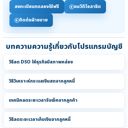
ลงทะเบียนทดลองใช้ฟรี
ชมวิดีโอสาธิต
ติดต่อฝ่ายขาย
บทความความรู้เกี่ยวกับโปรแกรมบัญชี
วิธีลด DSO ให้ธุรกิจมีสภาพคล่อง
วิธีวิเคราะห์กระแสเงินสดจากลูกหนี้
เทคนิคลดระยะเวลารับเช็คจากลูกค้า
วิธีลดระยะเวลาเก็บเงินจากลูกหนี้