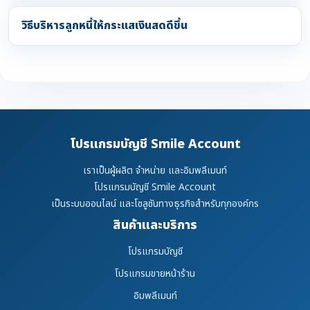
วิธีบริหารลูกหนี้ให้กระแสเงินสดดีขึ้น
โปรแกรมบัญชี Smile Account
เราเป็นผู้ผลิต จำหน่าย และอิมพลีเมนท์
โปรแกรมบัญชี Smile Account
เป็นระบบออนไลน์ และโซลูชันทางธุรกิจสำหรับทุกองค์กร
สินค้าและบริการ
โปรแกรมบัญชี
โปรแกรมขายหน้าร้าน
อิมพลีเมนท์