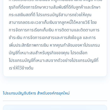
ธุรกิจที่ต้องการรักษาความสัมพันธ์ที่ดีกับลูกค้าและรักษา
กระแสเงินสดที่ดี โปรแกรมบัญชีสามารถช่วยให้คุณ
สามารถลดระยะเวลาเก็บเงินจากลูกหนี้ได้หลายวิธี โดย
การจัดการการเรียกเก็บเงิน การติดตามและติดตามการ
ชำระเงิน การจัดการเอกสารและการส่งข้อมูล และการ
เพิ่มประสิทธิภาพการเงิน หากคุณกำลังมองหาโปรแกรม
บัญชีที่เหมาะสมสำหรับธุรกิจของคุณ โปรดเลือก
โปรแกรมบัญชีที่เหมาะสมจากตัวอย่างโปรแกรมบัญชีที่
เราให้ไว้ข้างต้น
โปรแกรมบัญชีบริหาร สำหรับองค์กรยุคใหม่