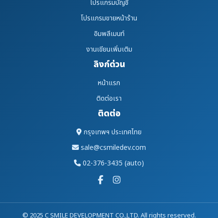
โปรแกรมบัญชี
โปรแกรมขายหน้าร้าน
อิมพลีเมนท์
งานเขียนเพิ่มเติม
ลิงก์ด่วน
หน้าแรก
ติดต่อเรา
ติดต่อ
กรุงเทพฯ ประเทศไทย
sale@csmiledev.com
02-376-3435 (auto)
© 2025 C SMILE DEVELOPMENT CO.,LTD. All rights reserved.