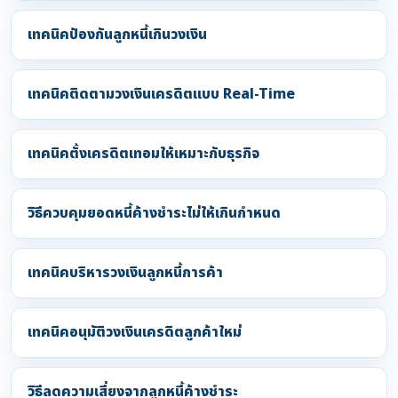
เทคนิคป้องกันลูกหนี้เกินวงเงิน
เทคนิคติดตามวงเงินเครดิตแบบ Real-Time
เทคนิคตั้งเครดิตเทอมให้เหมาะกับธุรกิจ
วิธีควบคุมยอดหนี้ค้างชำระไม่ให้เกินกำหนด
เทคนิคบริหารวงเงินลูกหนี้การค้า
เทคนิคอนุมัติวงเงินเครดิตลูกค้าใหม่
วิธีลดความเสี่ยงจากลูกหนี้ค้างชำระ