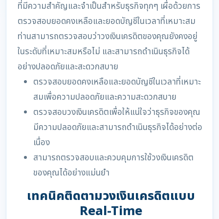
ที่มีความสำคัญและจำเป็นสำหรับธุรกิจทุกๆ เผื่อด้วยการ
ตรวจสอบยอดคงเหลือและยอดบัญชีในเวลาที่เหมาะสม
ท่านสามารถตรวจสอบว่าวงเงินเครดิตของคุณยังคงอยู่
ในระดับที่เหมาะสมหรือไม่ และสามารถดำเนินธุรกิจได้
อย่างปลอดภัยและสะดวกสบาย
ตรวจสอบยอดคงเหลือและยอดบัญชีในเวลาที่เหมาะ
สมเพื่อความปลอดภัยและความสะดวกสบาย
ตรวจสอบวงเงินเครดิตเพื่อให้แน่ใจว่าธุรกิจของคุณ
มีความปลอดภัยและสามารถดำเนินธุรกิจได้อย่างต่อ
เนื่อง
สามารถตรวจสอบและควบคุมการใช้วงเงินเครดิต
ของคุณได้อย่างแม่นยำ
เทคนิคติดตามวงเงินเครดิตแบบ
Real-Time